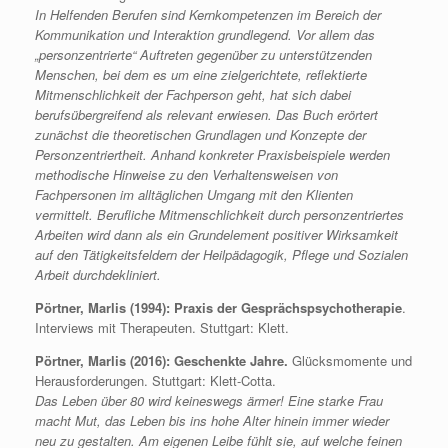
In Helfenden Berufen sind Kernkompetenzen im Bereich der
Kommunikation und Interaktion grundlegend. Vor allem das
„personzentrierte“ Auftreten gegenüber zu unterstützenden
Menschen, bei dem es um eine zielgerichtete, reflektierte
Mitmenschlichkeit der Fachperson geht, hat sich dabei
berufsübergreifend als relevant erwiesen. Das Buch erörtert
zunächst die theoretischen Grundlagen und Konzepte der
Personzentriertheit. Anhand konkreter Praxisbeispiele werden
methodische Hinweise zu den Verhaltensweisen von
Fachpersonen im alltäglichen Umgang mit den Klienten
vermittelt. Berufliche Mitmenschlichkeit durch personzentriertes
Arbeiten wird dann als ein Grundelement positiver Wirksamkeit
auf den Tätigkeitsfeldern der Heilpädagogik, Pflege und Sozialen
Arbeit durchdekliniert.
Pörtner, Marlis (1994): Praxis der Gesprächspsychotherapie
.
Interviews mit Therapeuten. Stuttgart: Klett.
Pörtner, Marlis (2016): Geschenkte Jahre.
Glücksmomente und
Herausforderungen. Stuttgart: Klett-Cotta.
Das Leben über 80 wird keineswegs ärmer! Eine starke Frau
macht Mut, das Leben bis ins hohe Alter hinein immer wieder
neu zu gestalten. Am eigenen Leibe fühlt sie, auf welche feinen