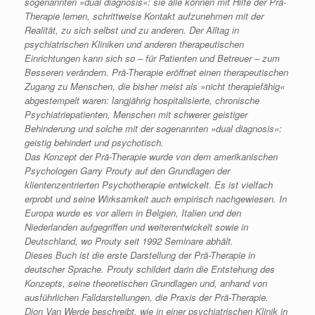
sogenannten »dual diagnosis«: sie alle können mit Hilfe der Prä-
Therapie lernen, schrittweise Kontakt aufzunehmen mit der
Realität, zu sich selbst und zu anderen. Der Alltag in
psychiatrischen Kliniken und anderen therapeutischen
Einrichtungen kann sich so – für Patienten und Betreuer – zum
Besseren verändern.
Prä-Therapie eröffnet einen therapeutischen
Zugang zu Menschen, die bisher meist als »nicht therapiefähig«
abgestempelt waren: langjährig hospitalisierte, chronische
Psychiatriepatienten, Menschen mit schwerer geistiger
Behinderung und solche mit der sogenannten »dual diagnosis«:
geistig behindert und psychotisch.
Das Konzept der Prä-Therapie wurde von dem amerikanischen
Psychologen Garry Prouty auf den Grundlagen der
klientenzentrierten Psychotherapie entwickelt. Es ist vielfach
erprobt und seine Wirksamkeit auch empirisch nachgewiesen. In
Europa wurde es vor allem in Belgien, Italien und den
Niederlanden aufgegriffen und weiterentwickelt sowie in
Deutschland, wo Prouty seit 1992 Seminare abhält.
Dieses Buch ist die erste Darstellung der Prä-Therapie in
deutscher Sprache. Prouty schildert darin die Entstehung des
Konzepts, seine theoretischen Grundlagen und, anhand von
ausführlichen Falldarstellungen, die Praxis der Prä-Therapie.
Dion Van Werde beschreibt, wie in einer psychiatrischen Klinik in