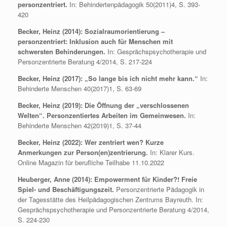
personzentriert.
In: Behindertenpädagogik 50(2011)4, S. 393-
420
Becker, Heinz (2014): Sozialraumorientierung –
personzentriert: Inklusion auch für Menschen mit
schwersten Behinderungen.
In: Gesprächspsychotherapie und
Personzentrierte Beratung 4/2014, S. 217-224
Becker, Heinz (2017): „So lange bis ich nicht mehr kann.“
In:
Behinderte Menschen 40(2017)1, S. 63-69
Becker, Heinz (2019): Die Öffnung der „verschlossenen
Welten“. Personzentiertes Arbeiten im Gemeinwesen.
In:
Behinderte Menschen 42(2019)1, S. 37-44
Becker, Heinz (2022): Wer zentriert wen? Kurze
Anmerkungen zur Person(en)zentrierung.
In: Klarer Kurs.
Online Magazin für berufliche Teilhabe 11.10.2022
Heuberger, Anne (2014): Empowerment für Kinder?! Freie
Spiel- und Beschäftigungszeit.
Personzentrierte Pädagogik in
der Tagesstätte des Heilpädagogischen Zentrums Bayreuth. In:
Gesprächspsychotherapie und Personzentrierte Beratung 4/2014,
S. 224-230