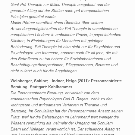
Gent Prä-Therapie zur Milieu-Therapie ausgebaut und der
gesamte Alltag auf der Station nach prä-therapeutischen
Prinzipien gestaltet wurde.
Marlis Pörtner vermittelt einen Überblick über weitere
Anwendungsmöglichkeiten der Prä-Therapie in verschiedenen
europäischen Ländern: in ambulanter Praxis, in psychiatrischen
Kliniken, in Einrichtungen für Menschen mit geistiger
Behinderung. Prä-Therapie ist also nicht nur für Psychiater und
Psychologen von Interesse, sondern auch für all jene, die mit
den Betroffenen zu tun haben: für Sozialarbeiterinnen und
Beschäftigungstherapeutinnen, Pflegepersonen, Betreuer und
nicht zuletzt auch für die Angehörigen.
Weinberger, Sabine; Lindner, Helga (2011): Personzentrierte
Beratung. Stuttgart: Kohlhammer
Die Personzentrierte Beratung, entwickelt von dem
amerikanischen Psychologen Carl R. Rogers, zählt zu den
wichtigsten und wirksamsten Verfahren in Therapie und
Beratung. Im Schulalltag hat der Personzentrierte Ansatz seinen
Platz, weil für die Belastungen im Lehrerberuf weit weniger die
Wissensvermittlung als vielmehr der Umgang mit Schülern,
Eltern und Kollegen verantwortlich ist. Der schulische Alltag ist
von Auseinandersetzungen und Konfliktgesprächen geprägt.