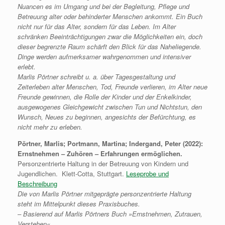
Nuancen es im Umgang und bei der Begleitung, Pflege und
Betreuung alter oder behinderter Menschen ankommt. Ein Buch
nicht nur für das Alter, sondern für das Leben.
Im Alter
schränken Beeinträchtigungen zwar die Möglichkeiten ein, doch
dieser begrenzte Raum schärft den Blick für das Naheliegende.
Dinge werden aufmerksamer wahrgenommen und intensiver
erlebt.
Marlis Pörtner schreibt u. a. über Tagesgestaltung und
Zeiterleben alter Menschen, Tod, Freunde verlieren, im Alter neue
Freunde gewinnen, die Rolle der Kinder und der Enkelkinder,
ausgewogenes Gleichgewicht zwischen Tun und Nichtstun, den
Wunsch, Neues zu beginnen, angesichts der Befürchtung, es
nicht mehr zu erleben.
Pörtner, Marlis; Portmann, Martina; Indergand, Peter (2022):
Ernstnehmen – Zuhören – Erfahrungen ermöglichen.
Personzentrierte Haltung in der Betreuung von Kindern und
Jugendlichen. Klett-Cotta, Stuttgart.
Leseprobe und
Beschreibung
Die von Marlis Pörtner mitgeprägte personzentrierte Haltung
steht im Mittelpunkt dieses Praxisbuches.
– Basierend auf Marlis Pörtners Buch »Ernstnehmen, Zutrauen,
Verstehen«