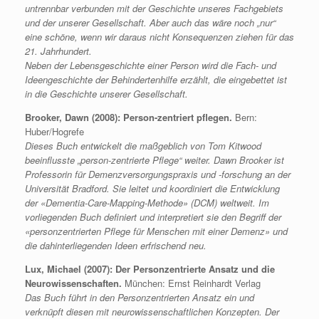
untrennbar verbunden mit der Geschichte unseres Fachgebiets
und der unserer Gesellschaft. Aber auch das wäre noch „nur“
eine schöne, wenn wir daraus nicht Konsequenzen ziehen für das
21. Jahrhundert.
Neben der Lebensgeschichte einer Person wird die Fach- und
Ideengeschichte der Behindertenhilfe erzählt, die eingebettet ist
in die Geschichte unserer Gesellschaft.
Brooker, Dawn (2008): Person-zentriert pflegen.
Bern:
Huber/Hogrefe
Dieses Buch entwickelt die maßgeblich von Tom Kitwood
beeinflusste „person-zentrierte Pflege“ weiter. Dawn Brooker ist
Professorin für Demenzversorgungspraxis und -forschung an der
Universität Bradford. Sie leitet und koordiniert die Entwicklung
der «Dementia-Care-Mapping-Methode» (DCM) weltweit. Im
vorliegenden Buch definiert und interpretiert sie den Begriff der
«personzentrierten Pflege für Menschen mit einer Demenz» und
die dahinterliegenden Ideen erfrischend neu.
Lux, Michael (2007): Der Personzentrierte Ansatz und die
Neurowissenschaften.
München: Ernst Reinhardt Verlag
Das Buch führt in den Personzentrierten Ansatz ein und
verknüpft diesen mit neurowissenschaftlichen Konzepten. Der