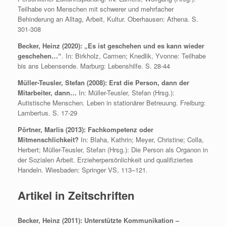
Teilhabe von Menschen mit schwerer und mehrfacher
Behinderung an Alltag, Arbeit, Kultur. Oberhausen: Athena. S.
301-308
Becker, Heinz (2020): „Es ist geschehen und es kann wieder
geschehen…“
. In: Birkholz, Carmen; Knedlik, Yvonne: Teilhabe
bis ans Lebensende. Marburg: Lebenshilfe. S. 28-44
Müller-Teusler, Stefan (2008): Erst die Person, dann der
Mitarbeiter, dann…
In: Müller-Teusler, Stefan (Hrsg.):
Autistische Menschen. Leben in stationärer Betreuung. Freiburg:
Lambertus. S. 17-29
Pörtner, Marlis (2013): Fachkompetenz oder
Mitmenschlichkeit?
In: Blaha, Kathrin; Meyer, Christine; Colla,
Herbert; Müller-Teusler, Stefan (Hrsg.): Die Person als Organon in
der Sozialen Arbeit. Erzieherpersönlichkeit und qualifiziertes
Handeln. Wiesbaden: Springer VS, 113–121.
Artikel in Zeitschriften
Becker, Heinz (2011): Unterstützte Kommunikation –